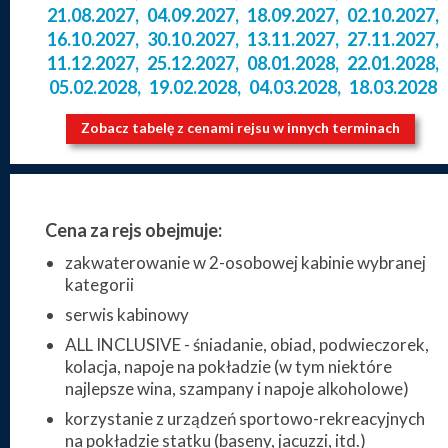
21.08.2027
,
04.09.2027
,
18.09.2027
,
02.10.2027
,
16.10.2027
,
30.10.2027
,
13.11.2027
,
27.11.2027
,
11.12.2027
,
25.12.2027
,
08.01.2028
,
22.01.2028
,
05.02.2028
,
19.02.2028
,
04.03.2028
,
18.03.2028
Zobacz tabelę z cenami rejsu w innych terminach
Cena za rejs obejmuje:
zakwaterowanie w 2-osobowej kabinie wybranej
kategorii
serwis kabinowy
ALL INCLUSIVE - śniadanie, obiad, podwieczorek,
kolacja, napoje na pokładzie (w tym niektóre
najlepsze wina, szampany i napoje alkoholowe)
korzystanie z urządzeń sportowo-rekreacyjnych
na pokładzie statku (baseny, jacuzzi, itd.)