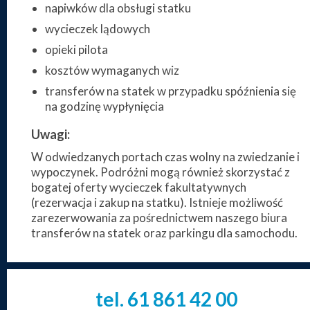
napiwków dla obsługi statku
wycieczek lądowych
opieki pilota
kosztów wymaganych wiz
transferów na statek w przypadku spóźnienia się
na godzinę wypłynięcia
Uwagi:
W odwiedzanych portach czas wolny na zwiedzanie i
wypoczynek. Podróżni mogą również skorzystać z
bogatej oferty wycieczek fakultatywnych
(rezerwacja i zakup na statku). Istnieje możliwość
zarezerwowania za pośrednictwem naszego biura
transferów na statek oraz parkingu dla samochodu.
tel. 61
861
42
00
_
_
_