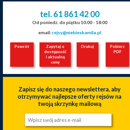
tel. 61
861
42
00
_
_
_
Od poniedz. do piątku 10:00 - 18:00
email:
rejsy@niebieskamila.pl
Powrót
Zapytaj o
Drukuj
Pobierz
dostępność
PDF
i aktualną
cenę
Zapisz się do naszego newslettera, aby
otrzymywać najlepsze oferty rejsów na
twoją skrzynkę mailową