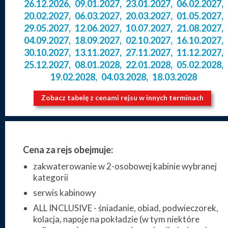
26.12.2026
,
09.01.2027
,
23.01.2027
,
06.02.2027
,
20.02.2027
,
06.03.2027
,
20.03.2027
,
01.05.2027
,
29.05.2027
,
12.06.2027
,
10.07.2027
,
21.08.2027
,
04.09.2027
,
18.09.2027
,
02.10.2027
,
16.10.2027
,
30.10.2027
,
13.11.2027
,
27.11.2027
,
11.12.2027
,
25.12.2027
,
08.01.2028
,
22.01.2028
,
05.02.2028
,
19.02.2028
,
04.03.2028
,
18.03.2028
Zobacz tabelę z cenami rejsu w innych terminach
Cena za rejs obejmuje:
zakwaterowanie w 2-osobowej kabinie wybranej
kategorii
serwis kabinowy
ALL INCLUSIVE - śniadanie, obiad, podwieczorek,
kolacja, napoje na pokładzie (w tym niektóre