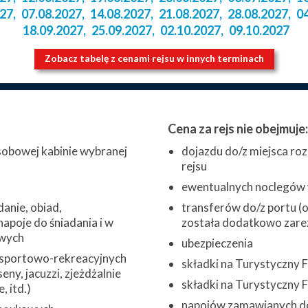
027
,
07.08.2027
,
14.08.2027
,
21.08.2027
,
28.08.2027
,
0
18.09.2027
,
25.09.2027
,
02.10.2027
,
09.10.2027
Zobacz tabelę z cenami rejsu w innych terminach
Cena za rejs nie obejmuje:
obowej kabinie wybranej
dojazdu do/z miejsca roz
rejsu
ewentualnych noclegów w
danie, obiad,
transferów do/z portu (o 
napoje do śniadania i w
została dodatkowo zare
wych
ubezpieczenia
 sportowo-rekreacyjnych
składki na Turystyczny
eny, jacuzzi, zjeżdżalnie
składki na Turystyczny
 itd.)
napojów zamawianych do