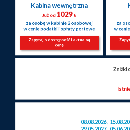
Kabina wewnętrzna
1029
Już od
€
za osobę w kabinie 2 osobowej
za os
w cenie podatki i opłaty portowe
w cenie
Zapytaj o dostępność i aktualną
Zapyt
cenę
Zniżki
Istni
08.08.2026
,
15.08.2
29.05.2027
,
05.06.2