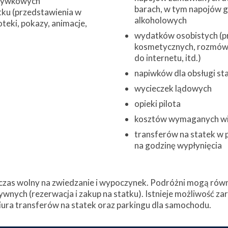
zrywkowych
barach, w tym napojów 
ku (przedstawienia w
alkoholowych
oteki, pokazy, animacje,
wydatków osobistych (pr
kosmetycznych, rozmów 
do internetu, itd.)
napiwków dla obsługi st
wycieczek lądowych
opieki pilota
kosztów wymaganych w
transferów na statek w 
na godzinę wypłynięcia
zas wolny na zwiedzanie i wypoczynek. Podróżni mogą równi
ywnych (rezerwacja i zakup na statku). Istnieje możliwość z
ura transferów na statek oraz parkingu dla samochodu.