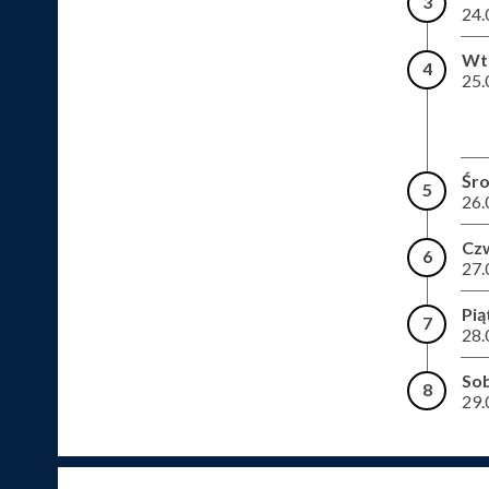
3
24.
Wt
4
25.
Śr
5
26.
Cz
6
27.
Pią
7
28.
So
8
29.