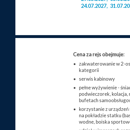
24.07.2027
,
31.07.2
Cena za rejs obejmuje:
zakwaterowanie w 2-os
kategorii
serwis kabinowy
pełne wyżywienie - śnia
podwieczorek, kolacja, 
bufetach samoobsługo
korzystanie z urządzeń
na pokładzie statku (bas
wodne, boiska sportowe,