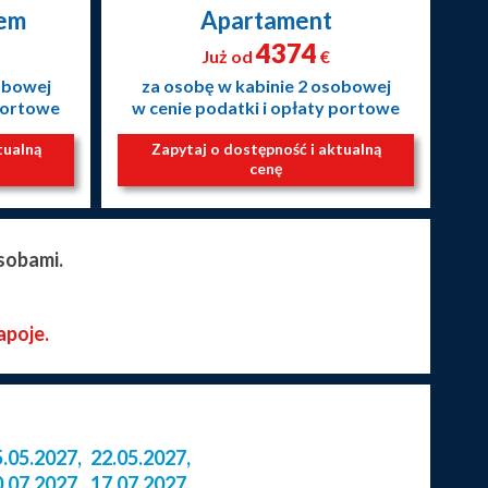
nem
Apartament
4374
Już od
€
obowej
za osobę w kabinie 2 osobowej
 portowe
w cenie podatki i opłaty portowe
tualną
Zapytaj o dostępność i aktualną
cenę
sobami.
apoje.
5.05.2027
,
22.05.2027
,
0.07.2027
,
17.07.2027
,