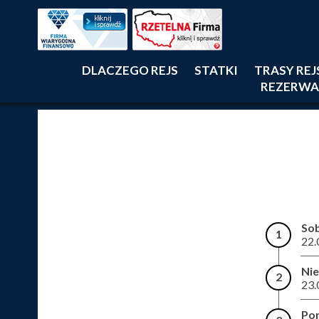
DLACZEGO REJS
STATKI
TRASY RE
REZERWA
So
1
22.
Nie
2
23.
Pon