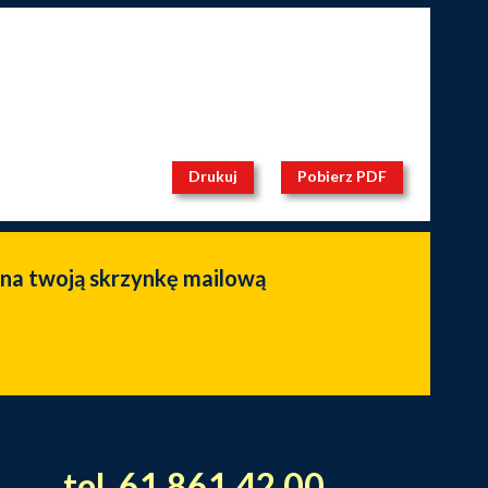
Drukuj
Pobierz PDF
 na twoją skrzynkę mailową
tel. 61 861 42 00