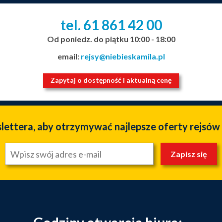
tel. 61
861
42
00
_
_
_
Od poniedz. do piątku 10:00 - 18:00
email:
rejsy@niebieskamila.pl
Zapytaj o dostępność i aktualną cenę
slettera, aby otrzymywać najlepsze oferty rejsów
Zapisz się