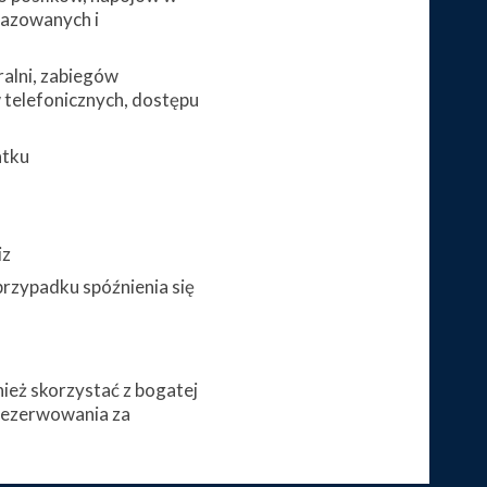
gazowanych i
alni, zabiegów
telefonicznych, dostępu
atku
iz
przypadku spóźnienia się
eż skorzystać z bogatej
arezerwowania za