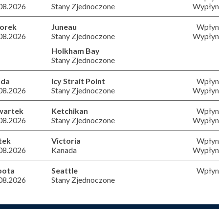
08.2026
Stany Zjednoczone
Wypłyni
orek
Juneau
Wpłyni
08.2026
Stany Zjednoczone
Wypłyni
Holkham Bay
Stany Zjednoczone
oda
Icy Strait Point
Wpłyni
08.2026
Stany Zjednoczone
Wypłyni
wartek
Ketchikan
Wpłyni
08.2026
Stany Zjednoczone
Wypłyni
tek
Victoria
Wpłyni
08.2026
Kanada
Wypłyni
bota
Seattle
Wpłyni
08.2026
Stany Zjednoczone