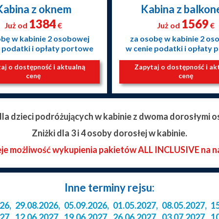
Kabina z oknem
Kabina z balko
1384
1569
Już od
€
Już od
€
obę w kabinie 2 osobowej
za osobę w kabinie 2 os
 podatki i opłaty portowe
w cenie podatki i opłaty
aj o dostępność i aktualną
Zapytaj o dostępność i ak
cenę
cenę
 dla dzieci podróżujących w kabinie z dwoma dorosłymi o
Zniżki dla 3 i 4 osoby dorosłej w kabinie.
eje możliwość wykupienia pakietów ALL INCLUSIVE na n
Inne terminy rejsu:
026
,
29.08.2026
,
05.09.2026
,
01.05.2027
,
08.05.2027
,
1
027
,
12.06.2027
,
19.06.2027
,
26.06.2027
,
03.07.2027
,
1