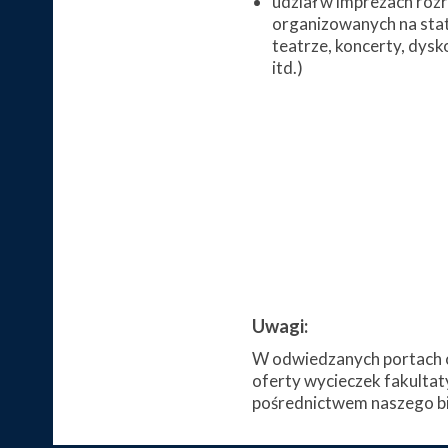
udział w imprezach ro
organizowanych na stat
teatrze, koncerty, dysk
itd.)
Uwagi:
W odwiedzanych portach c
oferty wycieczek fakultat
pośrednictwem naszego bi