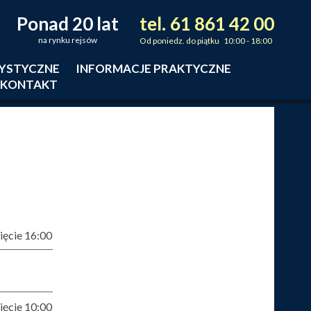
Ponad 20 lat
tel.
61
861
42
00
_
_
_
na rynku rejsów
Od poniedz. do piątku 10:00 - 18:00
RYSTYCZNE
INFORMACJE PRAKTYCZNE
KONTAKT
ęcie 16:00
ęcie 10:00