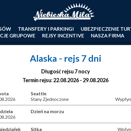
JSÓW
TRANSFERY I PARKINGI
UBEZPIECZENIE TU
CJE GRUPOWE
REJSY INCENTIVE
NASZA FIRMA
Alaska
- rejs 7 dni
Długość rejsu 7 nocy
Termin rejsu: 22.08.2026 - 29.08.2026
bota
Seattle
08.2026
Stany Zjednoczone
Wypłyni
dziela
Dzień na morzu
08.2026
iedziałek
Sitka
Wpłyni