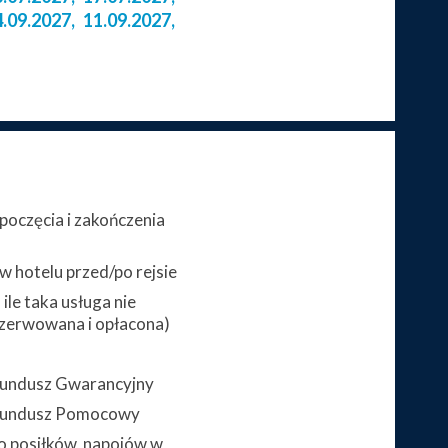
4.09.2027
,
11.09.2027
,
poczęcia i zakończenia
 hotelu przed/po rejsie
ile taka usługa nie
zerwowana i opłacona)
 Fundusz Gwarancyjny
 Fundusz Pomocowy
 posiłków, napojów w