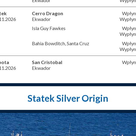
Ekwador
Wypłyni
tek
Cerro Dragon
Wpłyni
11.2026
Ekwador
Wypłyni
Isla Guy Fawkes
Wpłyni
Wypłyni
Bahia Bowditch, Santa Cruz
Wpłyni
Wypłyni
bota
San Cristobal
Wpłyni
11.2026
Ekwador
Statek Silver Origin