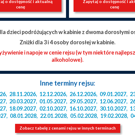
aj o dostępność i aktualną
Zapytaj o dostępność i ak
cenę
cenę
 dla dzieci podróżujących w kabinie z dwoma dorosłymi o
Zniżki dla 3 i 4 osoby dorosłej w kabinie.
ywienie i napoje w cenie rejsu (w tym niektóre najleps
alkoholowe).
Inne terminy rejsu:
026
,
28.11.2026
,
12.12.2026
,
26.12.2026
,
09.01.2027
,
2
027
,
20.03.2027
,
01.05.2027
,
29.05.2027
,
12.06.2027
,
2
027
,
18.09.2027
,
02.10.2027
,
16.10.2027
,
30.10.2027
,
1
027
,
08.01.2028
,
22.01.2028
,
05.02.2028
,
19.02.2028
,
0
Zobacz tabelę z cenami rejsu w innych terminach