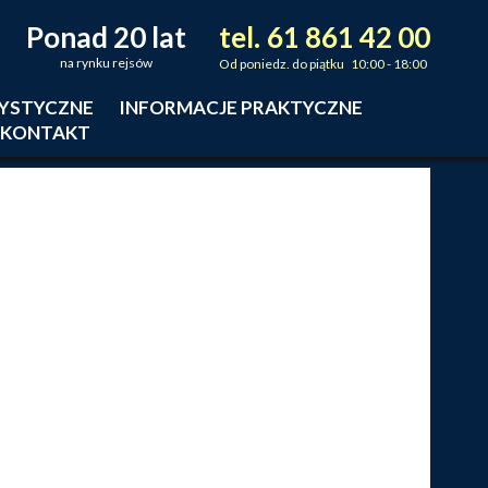
Ponad 20 lat
tel.
61
861
42
00
_
_
_
na rynku rejsów
Od poniedz. do piątku 10:00 - 18:00
RYSTYCZNE
INFORMACJE PRAKTYCZNE
KONTAKT