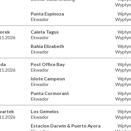
Wypłyni
Punta Espinoza
Wpłyni
Ekwador
Wypłyni
orek
Caleta Tagus
Wpłyni
11.2026
Ekwador
Wypłyni
Bahia Elizabeth
Wpłyni
Ekwador
Wypłyni
oda
Post Office Bay
Wpłyni
11.2026
Ekwador
Wypłyni
Islote Campeon
Wpłyni
Ekwador
Wypłyni
Punta Cormorant
Wpłyni
Ekwador
Wypłyni
wartek
Los Gemelos
Wpłyni
11.2026
Ekwador
Wypłyni
Estacion Darwin & Puerto Ayora
Wpłyni