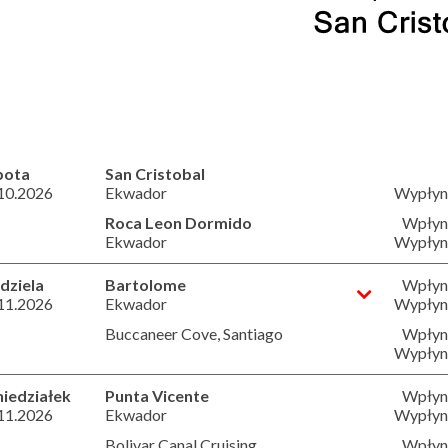
bota
San Cristobal
10.2026
Ekwador
Wypłyni
Roca Leon Dormido
Wpłyni
Ekwador
Wypłyni
dziela
Bartolome
Wpłyni
11.2026
Ekwador
Wypłyni
Buccaneer Cove, Santiago
Wpłyni
Wypłyni
iedziałek
Punta Vicente
Wpłyni
11.2026
Ekwador
Wypłyni
Bolivar Canal Cruising
Wpłyni