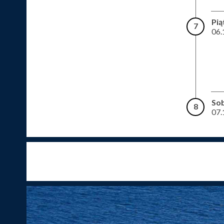
Pią
7
06.
So
8
07.