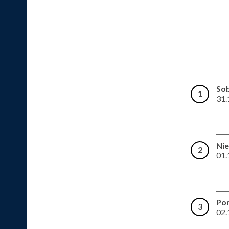
So
1
31.
Nie
2
01.
Pon
3
02.