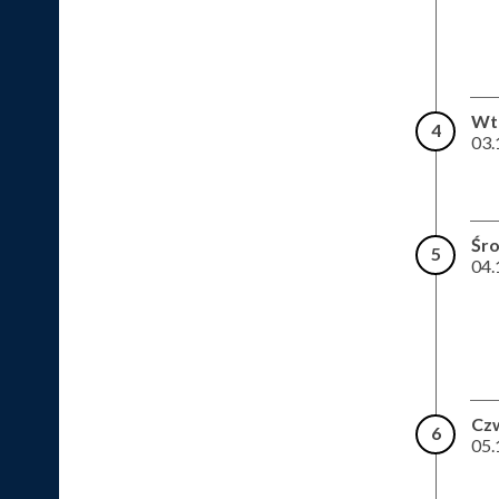
Wt
4
03.
Śr
5
04.
Cz
6
05.