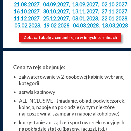
21.08.2027
,
04.09.2027
,
18.09.2027
,
02.10.2027
,
16.10.2027
,
30.10.2027
,
13.11.2027
,
27.11.2027
,
11.12.2027
,
25.12.2027
,
08.01.2028
,
22.01.2028
,
05.02.2028
,
19.02.2028
,
04.03.2028
,
18.03.2028
Zobacz tabelę z cenami rejsu w innych terminach
Cena za rejs obejmuje:
zakwaterowanie w 2-osobowej kabinie wybranej
kategorii
serwis kabinowy
ALL INCLUSIVE - śniadanie, obiad, podwieczorek,
kolacja, napoje na pokładzie (w tym niektóre
najlepsze wina, szampany i napoje alkoholowe)
korzystanie z urządzeń sportowo-rekreacyjnych
na pokładzie statku (baseny, jacuzzi, itd.)