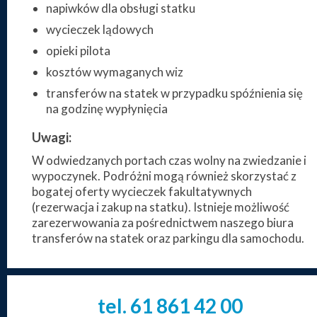
napiwków dla obsługi statku
wycieczek lądowych
opieki pilota
kosztów wymaganych wiz
transferów na statek w przypadku spóźnienia się
na godzinę wypłynięcia
Uwagi:
W odwiedzanych portach czas wolny na zwiedzanie i
wypoczynek. Podróżni mogą również skorzystać z
bogatej oferty wycieczek fakultatywnych
(rezerwacja i zakup na statku). Istnieje możliwość
zarezerwowania za pośrednictwem naszego biura
transferów na statek oraz parkingu dla samochodu.
tel. 61
861
42
00
_
_
_